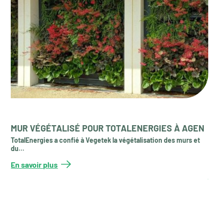
MUR VÉGÉTALISÉ POUR TOTALENERGIES À AGEN
MU
IN
TotalEnergies a confié à Vegetek la végétalisation des murs et
du...
L’a
réal
En savoir plus
En 