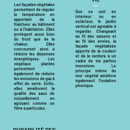
Les façades végétales
permettent de réguler
Que ce soit en
la température en
intérieur ou en
apportant de la
extérieur, le jardin
fraîcheur au bâtiment
vertical est agréable à
ou à l’habitation. Elles
regarder. Changeant
protègent aussi bien
au fil des saisons et
du froid que de la
au fil des envies, la
chaleur. Elles
façade végétalisée
concourent ainsi à
apporte de la couleur
réduire les dépenses
et de la verdure à un
énergétiques. Les
cadre de vie parfois
végétaux plantés
monotone. Le
permettent
principe même du
également de réduire
mur végétal améliore
les émissions de gaz à
également l’isolation
effet de serre. Enfin,
phonique.
elles améliorent la
qualité des eaux de
ruissellement en
agissant comme un
filtre à particules.
DURABILITÉ DES