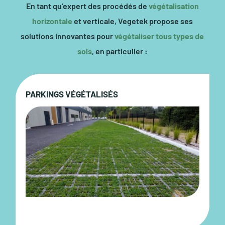
En tant qu’expert des procédés de
végétalisation
horizontale
et verticale, Vegetek propose ses
solutions innovantes pour
végétaliser tous types de
sols
, en particulier :
PARKINGS VÉGÉTALISÉS