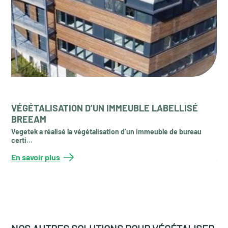
VÉGÉTALISATION D’UN IMMEUBLE LABELLISÉ
VÉ
BREEAM
PO
Vegetek a réalisé la végétalisation d’un immeuble de bureau
C’e
certi...
vég
En savoir plus
En 